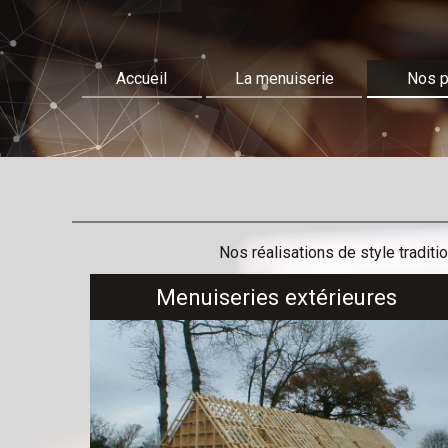
Accueil
La menuiserie
Nos p
Nos réalisations de style traditi
Menuiseries extérieures